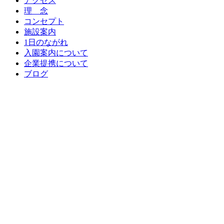
アクセス
理 念
コンセプト
施設案内
1日のながれ
入園案内について
企業提携について
ブログ