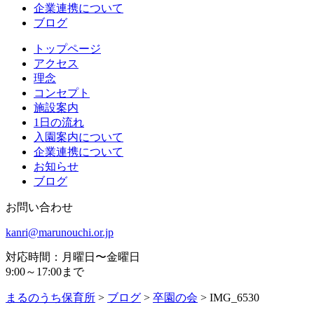
企業連携について
ブログ
トップページ
アクセス
理念
コンセプト
施設案内
1日の流れ
入園案内について
企業連携について
お知らせ
ブログ
お問い合わせ
kanri@marunouchi.or.jp
対応時間：月曜日〜金曜日
9:00～17:00まで
まるのうち保育所
>
ブログ
>
卒園の会
>
IMG_6530