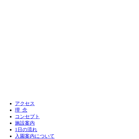
アクセス
理 念
コンセプト
施設案内
1日の流れ
入園案内について