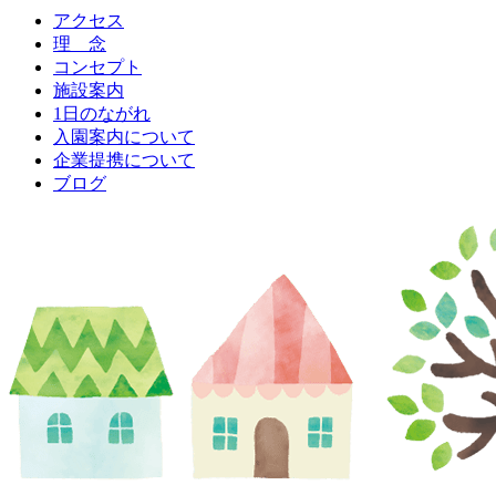
アクセス
理 念
コンセプト
施設案内
1日のながれ
入園案内について
企業提携について
ブログ